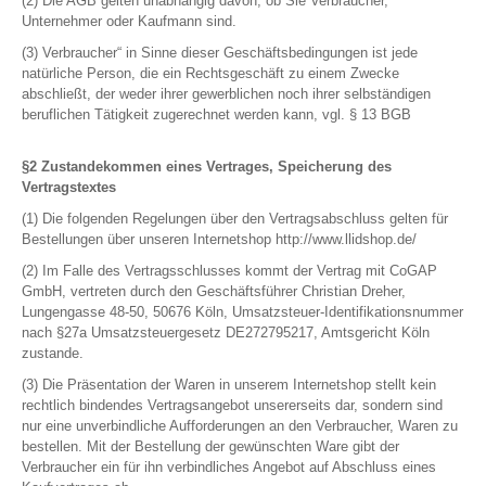
(2) Die AGB gelten unabhängig davon, ob Sie Verbraucher,
Unternehmer oder Kaufmann sind.
(3) Verbraucher“ in Sinne dieser Geschäftsbedingungen ist jede
natürliche Person, die ein Rechtsgeschäft zu einem Zwecke
abschließt, der weder ihrer gewerblichen noch ihrer selbständigen
beruflichen Tätigkeit zugerechnet werden kann, vgl. § 13 BGB
§2 Zustandekommen eines Vertrages, Speicherung des
Vertragstextes
(1) Die folgenden Regelungen über den Vertragsabschluss gelten für
Bestellungen über unseren Internetshop http://www.llidshop.de/
(2) Im Falle des Vertragsschlusses kommt der Vertrag mit CoGAP
GmbH, vertreten durch den Geschäftsführer Christian Dreher,
Lungengasse 48-50, 50676 Köln, Umsatzsteuer-Identifikationsnummer
nach §27a Umsatzsteuergesetz DE272795217, Amtsgericht Köln
zustande.
(3) Die Präsentation der Waren in unserem Internetshop stellt kein
rechtlich bindendes Vertragsangebot unsererseits dar, sondern sind
nur eine unverbindliche Aufforderungen an den Verbraucher, Waren zu
bestellen. Mit der Bestellung der gewünschten Ware gibt der
Verbraucher ein für ihn verbindliches Angebot auf Abschluss eines