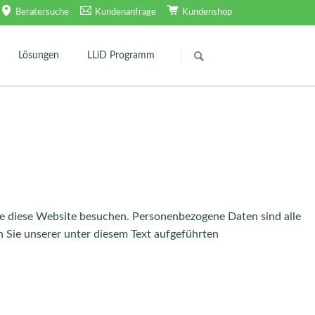
Beratersuche
Kundenanfrage
Kundenshop
Navigation
überspringen
Lösungen
LLiD Programm
Basisprogramm
plan31
LLiD Meta-Check
happy abnehmen
Säure-Basen Balance
2 Wochen Programm
ie diese Website besuchen. Personenbezogene Daten sind alle
EssCheck
 Sie unserer unter diesem Text aufgeführten