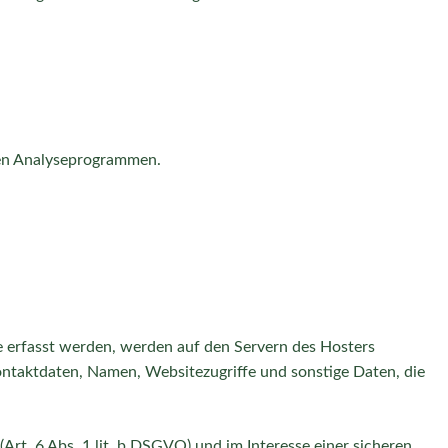
ten Analyseprogrammen.
e erfasst werden, werden auf den Servern des Hosters
ontaktdaten, Namen, Websitezugriffe und sonstige Daten, die
t. 6 Abs. 1 lit. b DSGVO) und im Interesse einer sicheren,