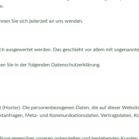
u.
nen Sie sich jederzeit an uns wenden.
isch ausgewertet werden. Das geschieht vor allem mit sogenann
en Sie in der folgenden Datenschutzerklärung.
t (Hoster). Die personenbezogenen Daten, die auf dieser Websit
ntaktanfragen, Meta- und Kommunikationsdaten, Vertragsdaten, K
llung gegenüber unseren potenziellen und bestehenden Kunden (Ar